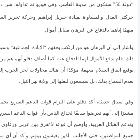
“دولة 56” ستكون من مدينة الفاشر. وفي فيديو تم تداوله، شن د
حركتي العدل والمساواة بقيادة جبريل إبراهيم وحركة تحرير السو
متهمًا إياهما بالدفاع عن البرهان مقابل أموال.
وأشار إلى أن البرهان هو من ارتكب بحقهم “الإبادة الجماعية” وسب
ذلك، قام بدفع الأموال لهما للدفاع عنه. كما أضاف دقلو أنهم هم من
توقيع اتفاق السلام معهما، مؤكدًا أن هناك محاولات لجر الحرب إلى
بعدم السماح بذلك، بل سيسعون لنقلها إلى ولاية نهر النيل.
وفي سياق حديثه، أكد دقلو على التزام قوات الدعم السريع بحماي
مشيرًا إلى أنهم تعرضوا سابقًا لخداع الناس بأن قوات الدعم السر
وتدعم القبائل العربية. وأوضح أن قواته لا تفرق بين عربي وزغاوي
جميع المواطنين، حتى الأجانب الذين يعيشون بينهم. وأكد أن أي 