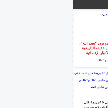
دو يردد "بسم الله"..
 عقدته التاريخية
دوار الإقصائية
العالم
تسجيل 16جريمة قتل
ء في قبرص بين