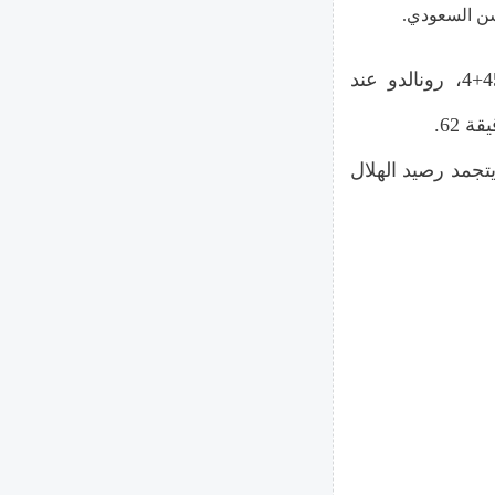
سجل أهداف المباراة للنصر علي الحسن عند الدقيقة 45+4، رونالدو عند
لثالث ، بينما يتجمد رصيد الهلال