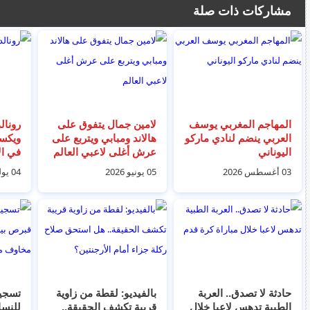
مشاركات ذات صلة
المهاجم المغربي يوسف
لامين جمال يتفوق على
رونال
العربي ينضم لنادي ماركو
هالاند ومبابي ويتربع على
ويكسر
اليوناني
عرش أغلى لاعبي العالم
في الأ
بكأس 
03 أغسطس 2026
05 يونيو 2026
04 يوليو 2026
حادثة لا تصدق.. العربة
بالفيديو: لقطة من زاوية
الطبية تدهس لاعبا خلال
قريبة تكشف الحقيقة..
للنسا