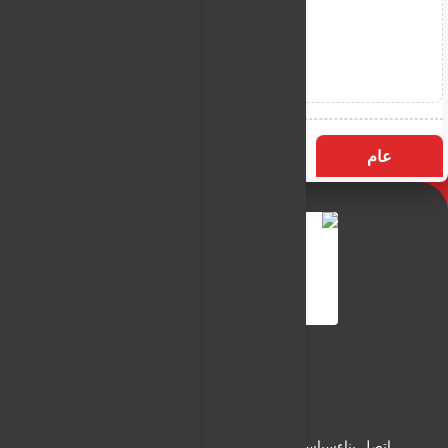
عام
التسميات
الأكثر زيارة
النـور نيوز
شبكة النـور الاعلامية
اتصل بناء
سياسة الاستخدام
سياسة الخصوصية
من نحن