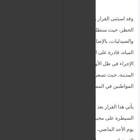
وقد استثنى القرار بعض الخدمات الحيوية من قيود
الحظر، حيث ستظل العيادات الطبية، والمعامل،
والصيدليات، بالإضافة إلى حالات الطوارئ وتناكر
المياه، قادرة على العمل خلال ساعات الحظر. يأتي هذا
الإجراء في ظل الأوضاع الأمنية المتوترة التي تشهدها
المدينة، حيث تسعى السلطات إلى تقليل حركة
المواطنين في المساء لضمان سلامتهم.
يأتي هذا القرار بعد أن تمكنت قوات الدعم السريع من
السيطرة على مخيم زمزم الواقع جنوب غرب الفاشر
يوم الأحد الماضي، مما يزيد من الضغوط على المدينة