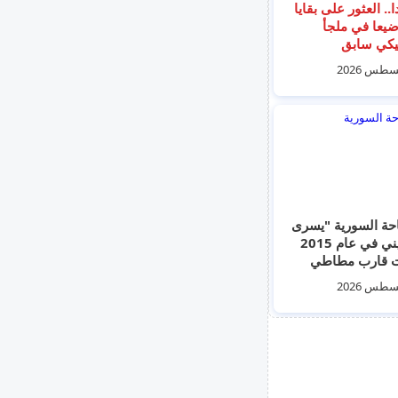
ا.. العثور على بقايا
رضيعا في ملجأ
يكي سابق
حة السورية "يسرى
مارديني في عام 2015
انقذت قارب مطاطي
صغير مصمم لـ 7
ص فقط لكن كان
يحمل 20 شخص