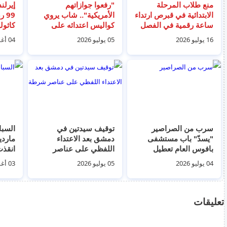
منع طلاب المرحلة
"رفعوا جوازاتهم
إيرلند
الابتدائية في قبرص ارتداء
الأمريكية".. شاب يروي
99 
ساعة رقمية في الفصل
كواليس اعتدائه على
كاثول
الدراسي
عائلة سورية أمريكية
16 يوليو 2026
05 يوليو 2026
04 أغسطس 2026
بحمص
سرب من الصراصير
توقيف سيدتين في
السبا
"يسدّ" باب مستشفى
دمشق بعد الاعتداء
بافوس العام تعطيل
اللفظي على عناصر
لعشرات المرضى والزوار
شرطة
04 يوليو 2026
05 يوليو 2026
03 أغسطس 2026
أشخا
القارب 
تعليقات