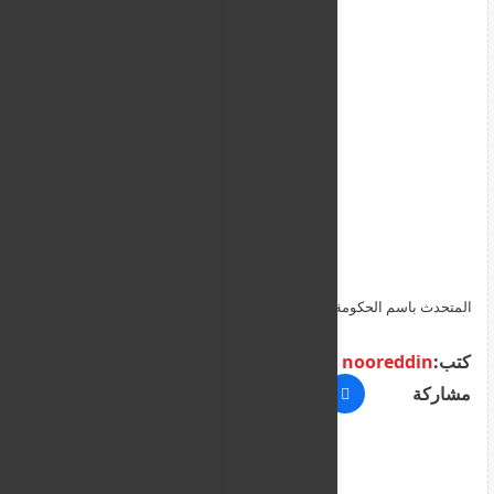
المتحدث باسم الحكومة : تحسن مستمر في الظروف المعيشية في
قبرص
كتب:
nooreddin
مشاركة