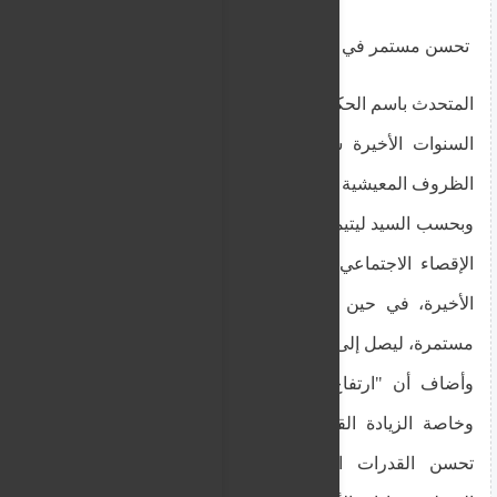
تحسن مستمر في الظروف المعيشية في قبرص
المتحدث باسم الحكومة كونستانتينوس
السنوات الأخيرة شهدت تحسنًا واضحًا ومطردًا في
الظروف المعيشية للمواطنين في قبرص.
وبحسب السيد ليتيمبيوتيس، فإن "معدل خطر الفقر أو
الإقصاء الاجتماعي انخفض بشكل كبير في السنوات
الأخيرة، في حين أظهر متوسط ​​الدخل المتاح زيادة
مستمرة، ليصل إلى مستويات مرتفعة تاريخيا".
وأضاف أن "ارتفاع متوسط ​​الدخل المكافئ المتاح،
وخاصة الزيادة القوية في العامين الأخيرين، يعكس
تحسن القدرات المالية للأسر وفعالية الإجراءات