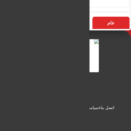
عام
التسميات
الأكثر زيارة
النـور نيوز
شبكة النـور الاعلامية
اتصل بناء
سياسة الاستخدام
سياسة الخصوصية
من نحن