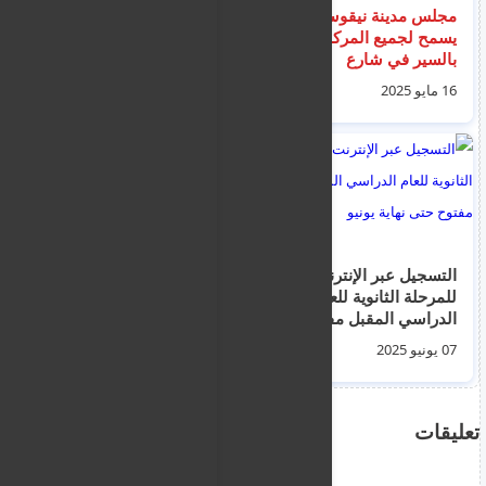
مجلس مدينة نيقوسيا
اتفاق مبدئي على
يسمح لجميع المركبات
امتحان رخصة القيادة
بالسير في شارع
العملي بين وزارة النقل
مكاريوس من الساعة
القبرصبة و مدارس
16 مايو 2025
16 مايو 2025
السابعة صباحًا وحتى
السياقة
التاسعة مساءً
التسجيل عبر الإنترنت
البرلمان القبرصي
للمرحلة الثانوية للعام
يصوت على تمديد مدة
الدراسي المقبل مفتوح
المدارس الصيفية في
حتى نهاية يونيو
التعليم الخاص لمدة
07 يونيو 2025
09 مايو 2025
أسبوع واحد حتى
الساعة الرابعة عصرًا
تعليقات