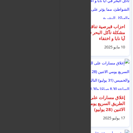
احزاب قبرصية تناقش
قبرص تلزم المدارس
مشكلة تآكل البحر في
ورياض الأطفال
آيا نابا و اختفاء
بالاتصال بالآباء في حالة
الشواطئ، مما يؤثر
غياب أبنائهم عن
10 مايو 2025
27 مايو 2025
على البيئة والهياكل
المدرسة
البشرية
إغلاق مسارات على
طقس الجمعة : غائم مع
الطريق السريع يومي
هطول أمطار رعدية
الاثنين (28 يوليو)
متفرقة على المناطق
والخميس (31 يوليو)
الجبلية
17 يوليو 2025
18 يوليو 2025
التاليين، بين الساعة
8.30 صباحًا و11.30
صباحًا لإجراء أعمال.