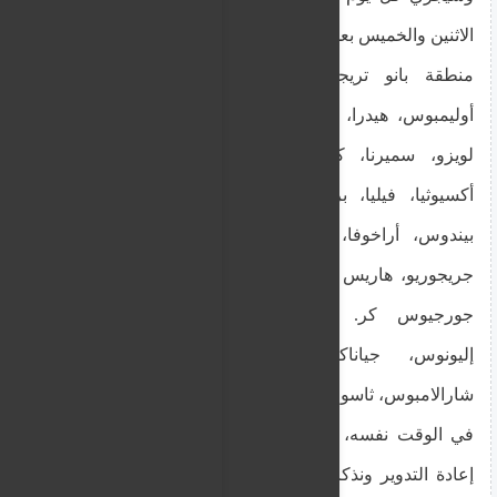
الاثنين والخميس بعد الظهر.
منطقة بانو تريجوناكي: شارع أثالاسيس (جزء)،
أوليمبوس، هيدرا، تينوس، كاسوس، إيجينا، كوستاس
لويزو، سميرنا، كاستيلوريزو، كيسافوس، أومونيا،
أكسيوثيا، فيليا، بروتومايا، أندرياس كاركافيتساس،
بيندوس، أراخوفا، إليفثيريوس فينيزيلوس، نيكوس
جريجوريو، هاريس ليسيوتيس، أداموس كريستوفيس،
جورجيوس كر. بورغوراس، فيليبوس بيتروس،
إليونوس، جياناكيس ستيفانيديس، باناجيوتيس
شارالامبوس، ثاسوس إلياس وميخالاكيس زامباس.
في الوقت نفسه، نحث الجميع على استخدام برنامج
إعادة التدوير ونذكركم بأن جمع المواد القابلة لإعادة