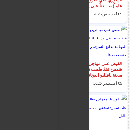
عاماً) طـ-ـعناً علي يد
أثناء السباحة مع عائلته
مجموعة اشخاص في
05 أغسطس 2026
05 أغسطس 2026
منطقة الفاتح بإسطنبول
القبض على مهاجرين
المصري روماني يوسف
هنديين قتلا طبيب في
يجلس بمركز احتجاز في
مدينة نافبليو اليونانية
قبرص ، ينتظر ترحيله
بدافع السرقة و اخفيا
بعد اعتقاله كمقيم غير
05 أغسطس 2026
04 أغسطس 2026
حثته في حقل
قانوني قبل شهرين