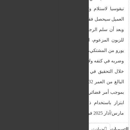
نيقوسيا لاستلام وتسليم طلب طعام، بينما أُبلغ بأن
العميل سيحصل فقط على ورقة نقدية بقيمة 100 يورو.
وبعد أن سلم الرجل البالغ من العمر 54 عامًا الطلب
للزبون المزعوم، انتزع الزبون ورقة نقدية بقيمة 50
يورو من المشتكي، والتي كان ينوي إعطائها له كباقي،
وضربه في كتفه ولاذ بالفرار.
خلال التحقيق في القضية، ظهرت شهادة ضد الرجل
البالغ من العمر 32 عامًا، والذي تم القبض عليه أمس
بموجب أمر قضائي. كما يتم التحقيق ضده في قضيتي
ابتزاز باستخدام ذرائع كاذبة، ارتكبتا يومي 13 و16
مارس/آذار 2025 في نيقوسيا
التسميات
حوادث