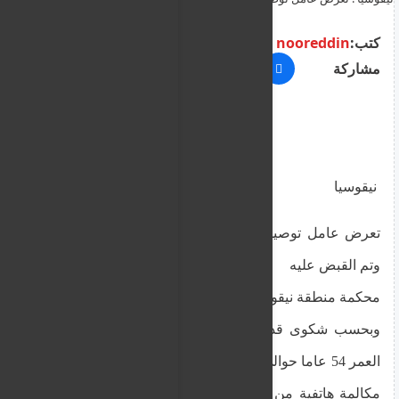
عليه
كتب:
nooreddin
مشاركة
نيقوسيا
تعرض عامل توصيل للاحتيال والضرب من قبل زبون
وتم القبض عليه
محكمة منطقة نيقوسيا
وبحسب شكوى قدمت للشرطة، تلقى رجل يبلغ من
العمر 54 عاما حوالي الساعة الواحدة صباحا من أمس،
مكالمة هاتفية من مدير مطعم للوجبات السريعة في