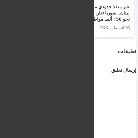
عبر منفذ حدودي مع
تحليق طيران استطلاع
لبنان.. سوريا تعلن عودة
إسرائيلي فوق دمشق
نحو 150 ألف مواطن
تزامنا مع توغل في ريف
منذ بداية العام (صور)
درعا جنوب سوريا
03 أغسطس 2026
02 أغسطس 2026
تعليقات
إرسال تعليق