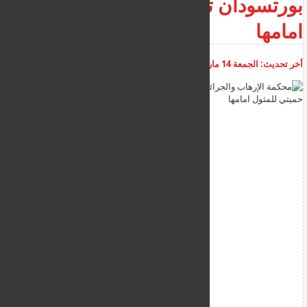
بورتسودان تطلب حميتي للمثول
امامها
أخر تحديث:
الجمعة 14 مارس 2025
07:43:17 ص
أضف تعليق