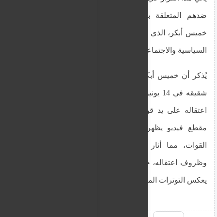
ضدهم المتعلقة بقضية مقتل والي غرب دارفور،
خميس أبكر، الذي أثار مقتله جدلاً واسعاً في الأوساط
السياسية والاجتماعية.
يُذكر أن خميس أبكر، والي غرب دارفور، قد قُتل مع
شقيقه في 14 يونيو 2023، وذلك بعد فترة قصيرة من
اعتقاله على يد قوات الدعم السريع. وقد تم تداول
مقطع فيديو يظهر الوالي برفقة عناصر من هذه
القوات، مما أثار تساؤلات حول ملابسات الحادث
وظروف اعتقاله، حيث اعتبر الكثيرون أن هذا الحادث
يعكس التوترات المتزايدة في المنطقة.