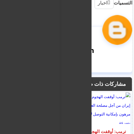
التسميات
اخبار
nooreddin
مشاركات ذات صلة
ترمب: أوقفت الهجوم
نشرة اخبار قبرص -