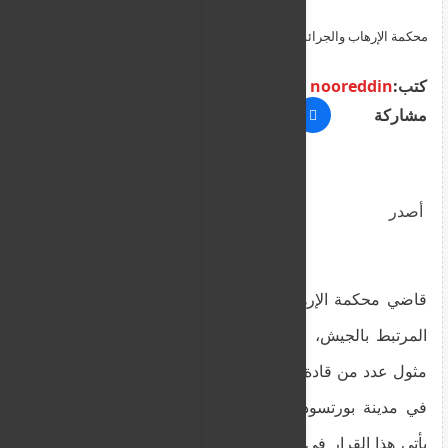
محكمة الإرهاب والجرائم الموجهة ضد الدولة في بورتسودان تطلب
حميتي للمثول امامها
كتب:
nooreddin
مشاركة
أصدر
قاضي محكمة الإرهاب والجرائم الموجهة ضد الدولة،
المرتبط بالجيش، قراراً يوم الخميس يقضي بضرورة
مثول عدد من قادة قوات الدعم السريع أمام المحكمة
في مدينة بورتسودان، وذلك في شهر أبريل المقبل.
يأتي هذا القرار في إطار النظر في الدعوى المرفوعة