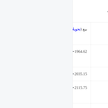
بيع (
تحويلات
)
1964.62
2035.15
2115.75