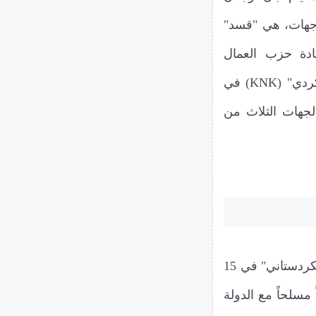
برسائل من سجنه في جزيرة إمرالي التركية، إلى 3 جهات، هي "قسد"
دة حزب العمال
الكردستاني في شمال العراق)، وإلى "المؤتمر الوطني الكردي" (KNK) في
لجهات الثلاث من
وكان من المقرر أن يوجه أوجلان دعوة لمسلحي "العمال الكردستاني" في 15
مسلحاً مع الدولة