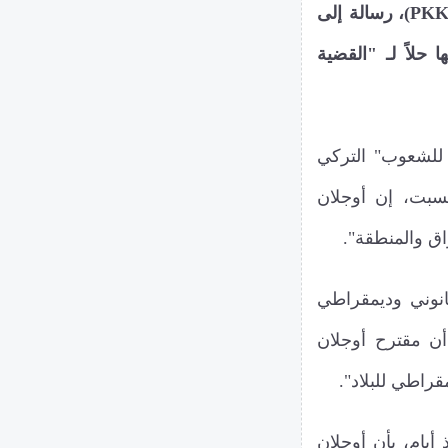
وجَّه عبد الله أوجلان، زعيم حزب "العمال الكردستاني" (PKK)، رسالة إلى
حلاً لـ "القضية
 للشعوب" التركي
بت، إن أوجلان
اق والمنطقة".
انوني وديمقراطي
أن مقترح أوجلان
راطي للبلاد".
رحت منذ أيام، بأن أوجلان