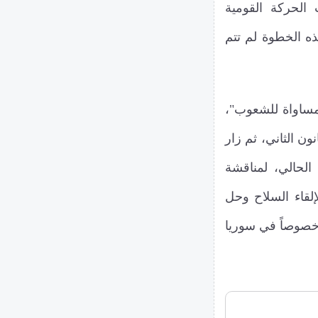
س حزب الحركة القومية
ه الخطوة لم تتم
مساواة للشعوب"،
 سجن إمرالي مرتين؛ في 28 كانون الأول و22 كانون الثاني، ثم زار
ق في الفترة من 16 إلى 19 شباط الحالي، لمناقشة
إلقاء السلاح وحل
 خصوصاً في سوريا