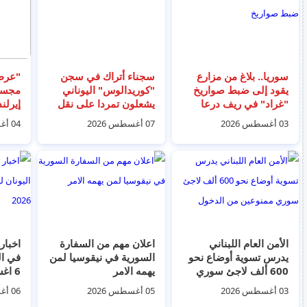
سوريا.. بلاغ من مزارع
سجناء أتراك في سجن
"عرض 
يقود إلى ضبط صواريخ
"كوريدالوس" اليوناني
مجسم
"غراد" في ريف درعا
يشعلون تمردا على نقل
إيرلن
أحد النزلاء تمهيدًا لترحيله
فيديو
03 أغسطس 2026
07 أغسطس 2026
04 أغسطس 2026
إلى تركيا
الأمن العام اللبناني
اعلان مهم من السفارة
اخبار 
يدرس تسوية أوضاع نحو
السورية في نيقوسيا لمن
في ال
600 ألف لاجئ سوري
يهمه الامر
6 اغسطس 2026
ممنوعين من الدخول
03 أغسطس 2026
05 أغسطس 2026
06 أغسطس 2026