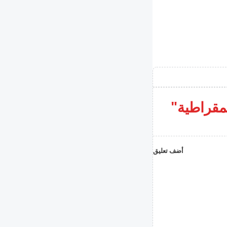
يمقراطية"
أضف تعليق