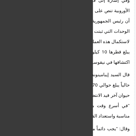
الأوروبية تنص على ذلك عند اكتشاف حالة إصابة، مضيفًا 
أن رئيس الجمهورية اتخذ أمس قرارًا بالقتل الفوري في 
الوحدات التي ثبتت إصابتها بمرض الحمى القلاعية، وذلك 
لاستكمال هذه العملية بالإضافة إلى مراقبة المناطق التي 
يبلغ قطرها 10 كيلومترات من الحالات الجديدة التي تم 
اكتشافها في نيقوسيا وليماسول.
قال السيد إيبامينونداس إن عدد الحيوانات التي تم قتلها 
حالياً يبلغ حوالي 70 ألف حيوان، بينما لا يزال قتل 6000 
حيوان آخر قيد الانتظار، مؤكداً أنه من المتوقع أن يتم ذلك 
"في أسرع وقت ممكن، بعد العثور على مواقع دفن 
مناسبة واستعداد الفرق لقتل هذه الحيوانات". 
وقال: "يجب دائماً مراعاة أن حماية الأفراد الذين ينفذون 