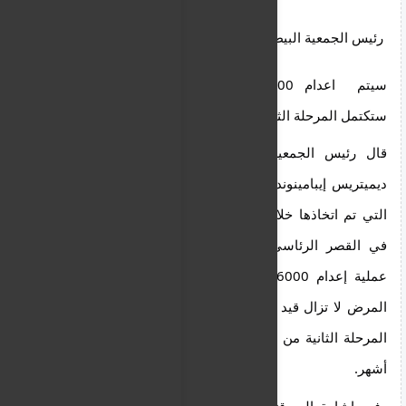
رئيس الجمعية البيطرية لعموم قبرص
سيتم  اعدام 6000 حيوان -في الوحدات المصابة  
ستكتمل المرحلة الثانية من التطعيمفي غضون شهرين
قال رئيس الجمعية البيطرية لعموم قبرص، الدكتور 
ديميتريس إيبامينونداس، لوكالة الأنباء   بشأن الإجراءات 
التي تم اتخاذها خلال الاجتماع الموسع الذي عُقد أمس 
في القصر الرئاسي بشأن مرض الحمى القلاعية، إن 
عملية إعدام 6000 حيوان في الوحدات المتضررة من 
المرض لا تزال قيد الانتظار، بينما من المتوقع أن تكتمل 
المرحلة الثانية من التطعيم في غضون شهرين إلى ثلاثة 
أشهر.
وفي إشارة إلى قتل الحيوانات، أوضح أن التشريعات 