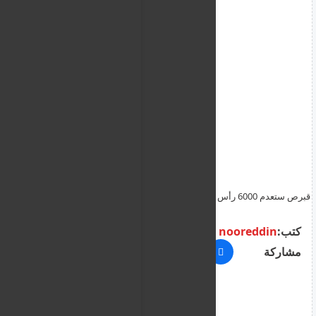
قبرص ستعدم 6000 رأس ماشية مصابة - حسب رئيس الجمعية البيطرية
كتب:
nooreddin
مشاركة