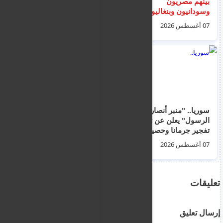
بينهم مصريون
الأصفر من الساعة 1
وسودانيون وبنغاليون
ظهراً حتى الساعة 3
وصلوا امس الخميس
عصراً يوم الجمعة
07 أغسطس 2026
07 أغسطس 2026
كريت
أصدرته إدارة الأرصاد
الجوية
سوريا.. "منبر أنصار
مصادر عراقية: سوريا
الرسول" يعلن عن تبني
تحذر بغداد من أي هجوم
تفجير جرمانا وحصيلة
ينطلق من الأراضي
الضحايا ترتفع إلى 16
العراقية
07 أغسطس 2026
06 أغسطس 2026
بين قتيل وجريح
تعليقات
إرسال تعليق