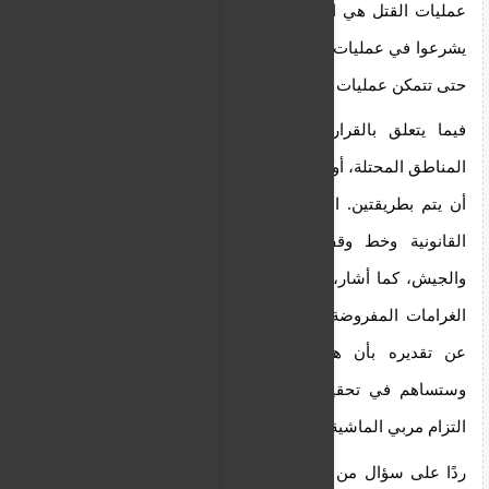
عمليات القتل هي المعيار الأهم"، مضيفاً أن "الأفراد لن 
يشرعوا في عمليات القتل حتى يتم ضمان وجود الشرطة 
حتى تتمكن عمليات القتل من الاستمرار".
فيما يتعلق بالقرار المتخذ بمنع نقل الحيوانات إلى 
المناطق المحتلة، أوضح السيد إيبامينونداس أن ذلك يجب 
أن يتم بطريقتين. الأولى هي تعزيز مراقبة نقاط العبور 
القانونية وخط وقف إطلاق النار من قبل الشرطة 
والجيش، كما أشار، مضيفًا أن الطريقة الثانية هي زيادة 
الغرامات المفروضة على هذه المخالفات. وأعرب أيضًا 
عن تقديره بأن هذه الإجراءات ستكون أكثر فعالية 
وستساهم في تحقيق الهدف المنشود، مشيرًا إلى أن 
التزام مربي الماشية بهذه الإجراءات سيكون حاسمًا. 
ردًا على سؤال من وكالة الأنباء القبرصية (CNA)، صرّح 