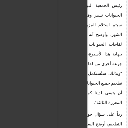
رئيس الجمعية البيطرية القبرصية بأن حملات تطعيم 
الحيوانات تسير وفقًا لتوافر اللقاحات، مشيرًا إلى أنه 
سيتم استلام المزيد من شحنات اللقاحات خلال هذا 
الشهر. وأوضح أنه سيتم استلام 500 ألف جرعة من 
لقاحات الحيوانات المجترة (الأبقار والماعز والأغنام) 
بنهاية هذا الأسبوع، مضيفًا أنه سيتم استلام 500 ألف 
جرعة أخرى من لقاحات الخنازير بنهاية الشهر. وأكد قائلًا: 
"وبذلك، ستُستكمل المرحلة الثانية من التطعيم، وسيتم 
تطعيم جميع الحيوانات في جميع أنحاء البلاد، ومن المرجح 
أن يتبقى لدينا كميات كافية لاستخدامها في الجرعة 
المعززة الثالثة". 
رداً على سؤال حول موعد اكتمال المرحلة الثانية من 
التطعيم، أوضح السيد إيبامينونداس أن بعض الوحدات لم 