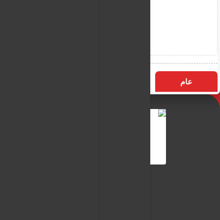
عام
التسميات
الأكثر زيارة
النـور نيوز
شبكة النـور الاعلامية