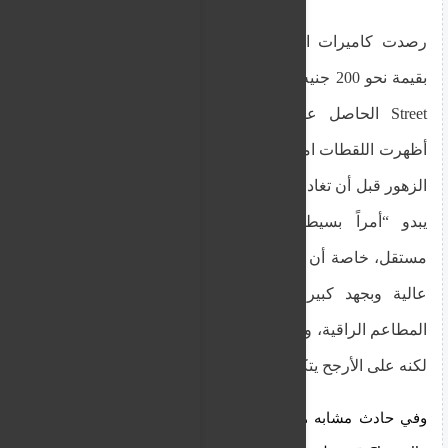
رصدت كاميرات المراقبة سرقة صندوق لانجوستين
بقيمة نحو 200 جنيه إسترليني من أمام مطعم Elystan
Street الحاصل على نجمة ميشلان في تشيلسي.
أظهرت اللقطات امرأة تسحب العلبة من خلف أحواض
الزهور قبل أن تغادر المكان. إدارة المطعم قالت إن ما
يبدو “أمراً بسيطاً” يسبب خسائر كبيرة لمطعم
مستقل، خاصة أن المنتجات تُجلب من اسكتلندا بجودة
عالية وبجهد كبير. الحادث أثار قلقاً داخل مجتمع
المطاعم الراقية، وهو الأول من نوعه بالنسبة للمطعم،
لكنه على الأرجح يتكرر في مواقع أخرى بالعاصمة.
وفي حادث مشابه هذا الشهر، تعرض مطعم Galvin La