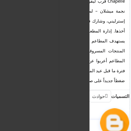
Chapelle قرب ليفربول ستريت – وهو أيضاً حاصل على
نجمة ميشلان – لسرقة لحوم فاخرة بقيمة 800 جنيه
إسترليني، وشارك فيديو لامرأة تفتش في الصناديق قبل
أخذها. إدارة المطعمين تعتقد أن لندن ربما تواجه “لصاً
يستهدف المطاعم الفاخرة”، وسط مخاوف من أن هذه
المنتجات المسروقة قد تُباع لمطاعم أخرى. أصحاب
المطاعم أعربوا عن قلقهم من تزايد هذه الحوادث في
فترة ما قبل عيد الميلاد، مؤكدين أن هذه السرقات تضيف
ضغطاً جديداً على صناعة تعاني أساساً من التحديات.
التسميات
حوادث