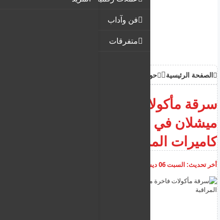
فن وآداب
متفرقات
الصفحة الرئيسية
حوادث
سرقة مأكولات فاخرة من مطاعم
ميشلان في لندن - رصدتها
كاميرات المراقبة
أخر تحديث:
السبت 06 ديسمبر 2025
08:36:48 م
أضف تعليق