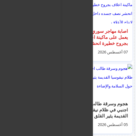
اصابة مهاجر سوري
ألمانيا وصربيا توقفان
يعمل على ماكينة اعلاف
ثلاثة سوريين في عملية
بجروح خطيرة انحشر
أوروبية منسقة بدعم من
نصف جسده داخل آلة
يوروبول ضد شبكات
07 أغسطس 2026
08 أغسطس 2026
لإنتاج الأعلاف
تهريب هرّبت أكثر من
900 مهاجر عبر البحر
هجوم وسرقة طالب
إنذارات متجددة
اجنبي في ظلام نيقوسيا
للمهاجرين غير
القديمة يثير القلق حول
النظاميين للمغادرة
السلامة والإضاءة
الطوعية داخل مراكز
05 أغسطس 2026
07 أغسطس 2026
الإيواء والاستقبال