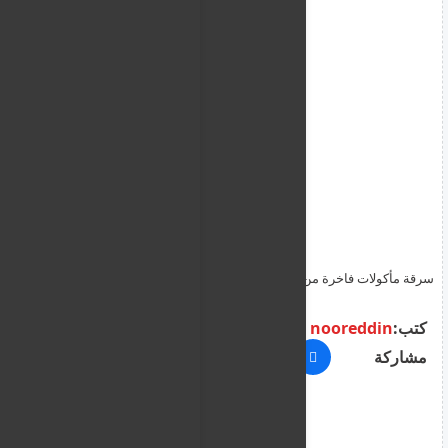
سرقة مأكولات فاخرة من مطاعم ميشلان في لندن - رصدتها كاميرات
المراقبة
كتب:
nooreddin
مشاركة