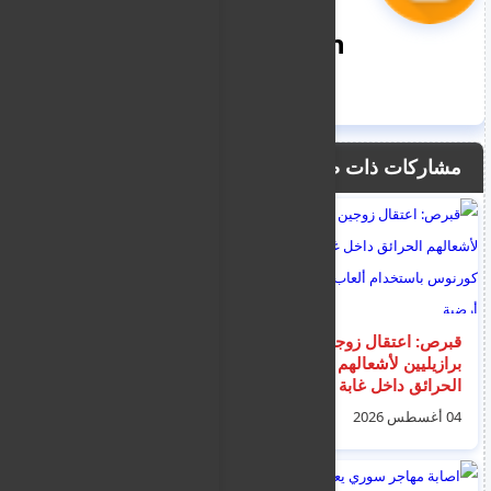
nooreddin
مشاركات ذات صلة
قبرص: اعتقال زوجين
لارنكا: سائق دراجة نارية
برازيليين لأشعالهم
يدهس شرطيًا خلال
الحرائق داخل غابة
الفرار من حاجز مروري
كورنوس باستخدام
و القبض عليه
04 أغسطس 2026
05 أغسطس 2026
ألعاب نارية أرضية