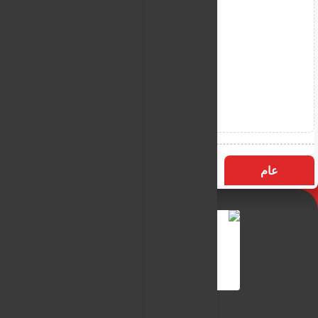
عام
التسميات
الأكثر زيارة
النـور نيوز
شبكة النـور الاعلامية