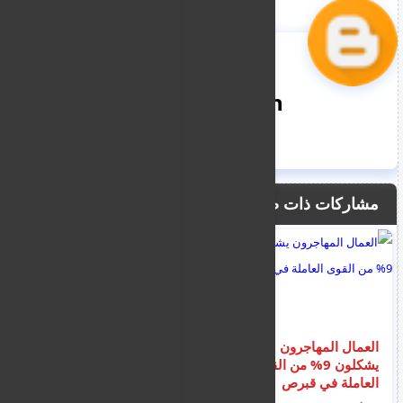
nooreddin
مشاركات ذات صلة
العمال المهاجرون
سوريا.. ارتفاع جديد في
يشكلون 9% من القوى
أسعار المحروقات ...ليتر
العاملة في قبرص
البنزين “أوكتان 90”
اصبح 14,500 ليرة