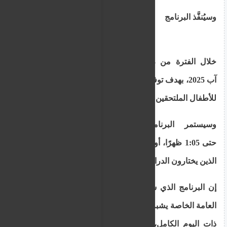
وسيُنفَّذ البرنامج
خلال الفترة من 23 يونيو/حزيران إلى 1 أغسطس/
آب 2025، بهدف توفير فرص التعلم والتوظيف الإبداعي
للأطفال الملتحقين بالمدارس السبع.
وسيستمر البرنامج من الساعة 7:45 صباحًا
حتى 1:05 ظهرًا، أو حتى الساعة 4:00 مساءً (للأطفال
الذين يختارون الدراسة بعد الظهر).
إن البرنامج الذي سيتم تنفيذه في المدارس الصيفية
العامة الخاصة يشبه برنامج المدرسة الاختيارية الخاصة
ذات اليوم الكامل، والذي تم تعديله بما يتناسب مع