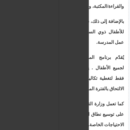
والقراءة/المكتبة، وغيرها.
بالإضافة إلى ذلك، سيستمرّ برنامج تعليم اللغة اليونانية
للأطفال ذوي السيرة الذاتية للمهاجرين خلال فترة
عمل المدرسة.
يُقدّم برنامج المدارس الحكومية الصيفية مجانًا
لجميع الأطفال . يساهم أولياء الأمور/الأوصياء ماليًا
فقط لتغطية تكاليف وجبات الأطفال الذين يختارون
الالتحاق بالفترة المسائية في المدارس الحكومية.
كما تعمل وزارة التعليم والثقافة، ابتداءً من هذا العام،
على توسيع نطاق البرنامج ليشمل جميع مدارس ذوي
الاحتياجات الخاصة.