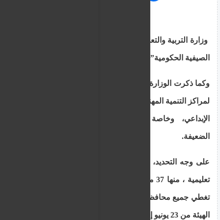
وزارة التربية والتعليم تعلن عن بدء برنامج ” المدارس
الصيفية الحكومية”
وكما ذكرت الوزارة في إعلانها، فإن الهدف طويل الأمد
لمراكز التنمية المهنية هو توفير فرص التعلم والتوظيف
الإبداعي، وخاصة للأطفال من الفئات السكانية
الضعيفة.
على وجه التحديد، ستعمل 58 مدرسة هذا العام كهيئة
تعليمية ، منها 37 مدرسة ابتدائية و 21 روضة أطفال ،
تغطي جميع محافظات قبرص الخمس. تمتد فترة عمل
الهيئة من 23 يونيو إلى 25 يوليو 2025.