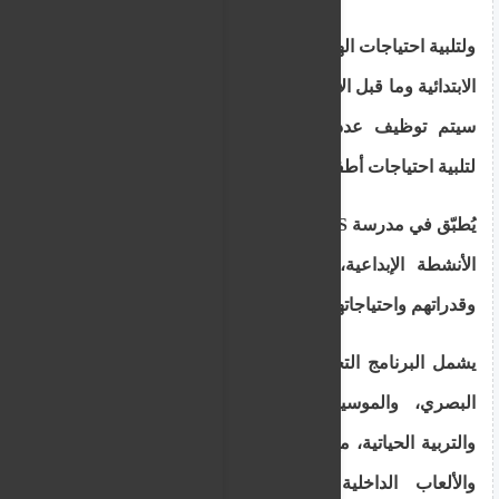
ولتلبية احتياجات الهيئة، سيتم توظيف معلمين للمراحل
الابتدائية وما قبل الابتدائية ومعلمي التربية الخاصة، كما
سيتم توظيف عدد من مساعدي/معلمات المدارس
لتلبية احتياجات أطفال التربية الخاصة.
يُطبّق في مدرسة THS برنامجٌ تعليميٌّ مُنظّمٌ للغاية من
الأنشطة الإبداعية، التي تُناسب اهتمامات الأطفال
وقدراتهم واحتياجاتهم المُختلفة.
يشمل البرنامج التحليلي أنشطةً إبداعيةً، مثل: التعبير
البصري، والموسيقى، والمسرح، والتربية البدنية،
والتربية الحياتية، مع مواضيع مُرتبطة بموسم الصيف،
والألعاب الداخلية والخارجية، ومسرح العرائس،