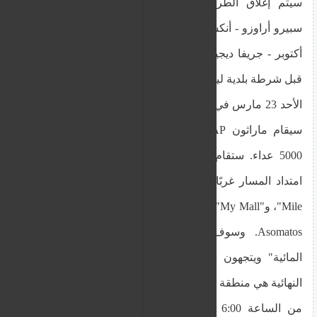
سيتم إغلاق الطريق الساحلي من تقاطع شارعي
سبيرو أراوزو - أنكسارتيسياس إلى إشارات المرور 28
أكتوبر - جريفا ديجيني. سيتم تنظيم حركة المرور من
قبل شرطة بلدية ليماسول ومسؤولي المرور.
الأحد 23 مارس في يوم الأحد عند الساعة 7:00 صباحًا،
سيقام ماراثون OPAP ليماسول، بمشاركة أكثر من
5000 عداء. ستقام البداية في منطقة Epichiosi، مع
امتداد المسار غربًا نحو الميناء الجديد، ودوار "Lady's
Mile"، و"My Mall"، وشارع Franklin Roosevelt، وقرية
Asomatos. وسوف يعود الرياضيون إلى "الحديقة
المائية" ويتجهون شرقًا، حيث ستكون نقطة النهاية
النهائية هي منطقة إيفيكوسي.
من الساعة 6:00 صباحًا حتى الساعة الثانية ظهرا،