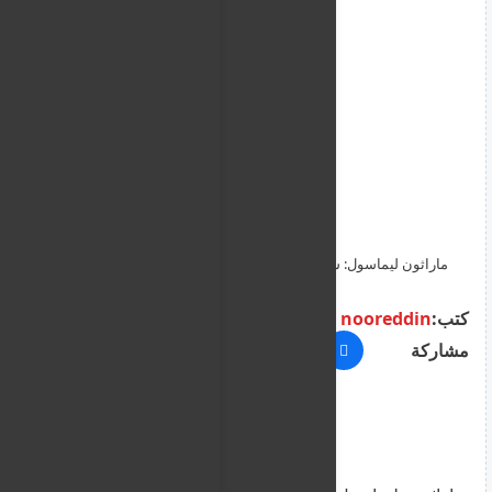
ماراثون ليماسول: سيتم إغلاق هذه الطرق بسبب السباقات
كتب:
nooreddin
مشاركة