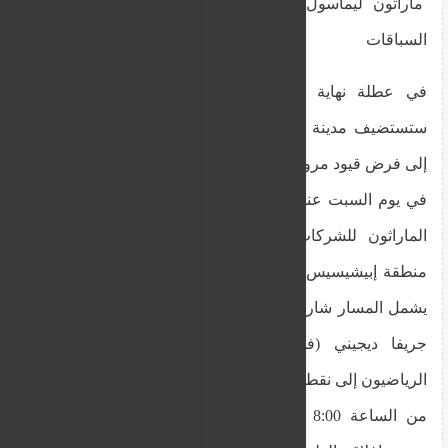
ماراثون ليماسول: سيتم إغلاق هذه الطرق بسبب
السباقات
في عطلة نهاية الأسبوع 22 و 23 مارس 2025،
ستستضيف مدينة ليماسول أحداثًا رياضية، مما يؤدي
إلى فرض قيود مرورية مكثفة وإغلاق الطرق.
في يوم السبت عند الساعة 9:00 صباحًا، سيبدأ سباق
الماراثون للشركات والأطفال لمسافة 5 كم. من
منطقة إبيشيسيس، بمشاركة أكثر من 10 آلاف عداء.
يشمل المسار شارع 28 أكتوبر حتى التقاطع مع شارع
جريفا ديجيني (فندق كراون بلازا)، حيث سيعود
الرياضيون إلى نقطة البداية.
من الساعة 8:00 صباحًا حتى الساعة 12:00 ظهراً،