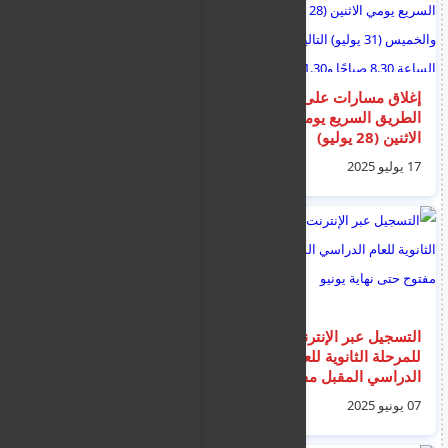
إغلاق مسارات على
‏شاهد: تأثر وبكاء الأمير
الطريق السريع يومي
فهد بن سلطان أثناء
الاثنين (28 يوليو)
حفل تخرج طلاب جامعة
والخميس (31 يوليو)
تبوك
17 يوليو 2025
17 مايو 2025
التاليين، بين الساعة
8.30 صباحًا و11.30
صباحًا لإجراء أعمال.
التسجيل عبر الإنترنت
تقرير يظهر أن 75% من
للمرحلة الثانوية للعام
الشباب القبارصة
الدراسي المقبل مفتوح
يشعرون بضغط مستمر
حتى نهاية يونيو
07 يونيو 2025
10 أكتوبر 2025