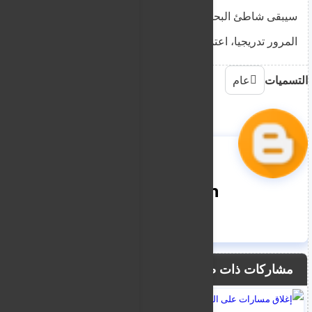
سيبقى شاطئ البحر بأكمله مغلقا. سيتم استعادة حركة
المرور تدريجيا، اعتمادا على تقدم المباراة
التسميات
عام
nooreddin
مشاركات ذات صلة